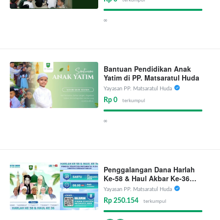
terkumpul
∞
Bantuan Pendidikan Anak
Yatim di PP. Matsaratul Huda
Yayasan PP. Matsaratul Huda
Rp 0
terkumpul
∞
Penggalangan Dana Harlah
Ke-58 & Haul Akbar Ke-36
Pondok Pesantren
Yayasan PP. Matsaratul Huda
Matsaratul Huda
Rp 250.154
terkumpul