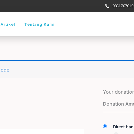
0851767619
Artikel
Tentang Kami
 code
Your donatio
Donation Am
Direct ban