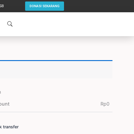
68
DONASI SEKARANG
n
ount
Rp
0
k transfer