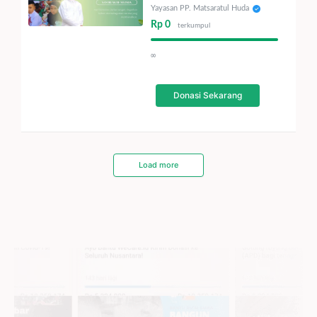
Yayasan PP. Matsaratul Huda
Rp 0
terkumpul
∞
Donasi Sekarang
Load more