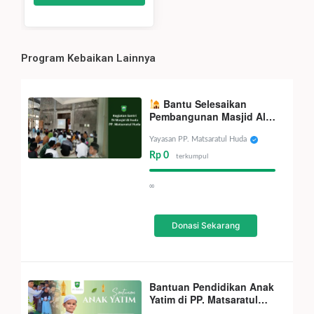
Program Kebaikan Lainnya
Bantu Selesaikan
Pembangunan Masjid Al-
Huda
Yayasan PP. Matsaratul Huda
Rp 0
terkumpul
∞
Donasi Sekarang
Bantuan Pendidikan Anak
Yatim di PP. Matsaratul
Huda