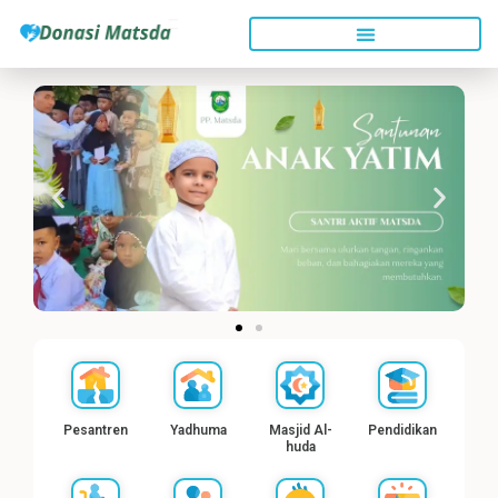
Skip
to
content
Pesantren
Yadhuma
Masjid Al-
Pendidikan
huda