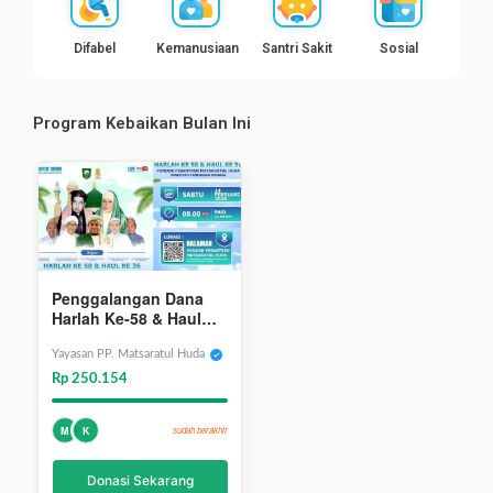
Difabel
Kemanusiaan
Santri Sakit
Sosial
Program Kebaikan Bulan Ini
Penggalangan Dana
Harlah Ke-58 & Haul
Akbar Ke-36 Pondok
Pesantren Matsaratul
Yayasan PP. Matsaratul Huda
Huda
Rp 250.154
M
K
sudah berakhir
Donasi Sekarang