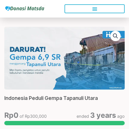
Skip
to
content
Indonesia Peduli Gempa Tapanuli Utara
Rp
0
3 years
of
Rp
300,000
ended
ago