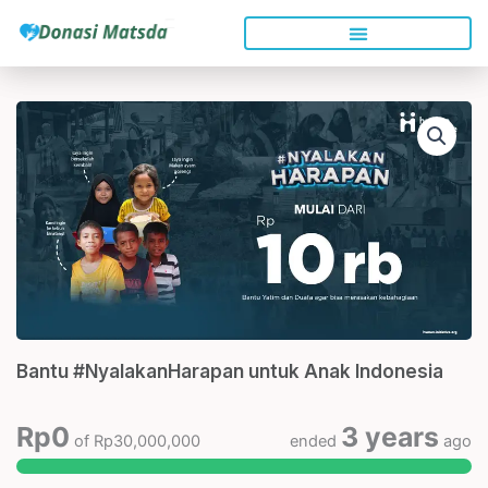
Skip
to
content
Bantu #NyalakanHarapan untuk Anak Indonesia
Rp
0
3 years
of
Rp
30,000,000
ended
ago